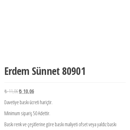
Erdem Sünnet 80901
Orijinal
Şu
₺
11,06
₺
10,06
fiyat:
andaki
Davetiye baskı ücreti hariçtir.
₺ 11,06.
fiyat:
Minimum sipariş 50 Adettir.
₺ 10,06.
Baskı renk ve çeşitlerine göre baskı maliyeti ofset veya yaldız baskı