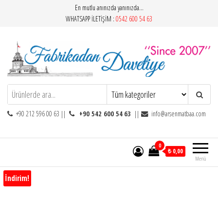
İçeriğe
En mutlu anınızda yanınızda…
atla
WHATSAPP İLETİŞİM :
0542 600 54 63
Fabrikadan Davetiye / 0212 596 00 63
En Mutlu Anınızda…
+90 212 596 00 63 ||
+90 542 600 54
63
||
info@arsenmatbaa.com
0
₺ 0,00
Menü
İndirim!