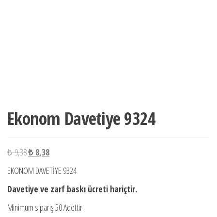
Ekonom Davetiye 9324
Orijinal
Şu
₺
9,38
₺
8,38
fiyat:
andaki
EKONOM DAVETİYE 9324
₺ 9,38.
fiyat:
Davetiye ve zarf baskı ücreti hariçtir.
₺ 8,38.
Minimum sipariş 50 Adettir.