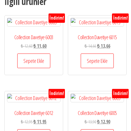
İlgili ürünler
İndirim!
İndirim!
Collection Davetiye 6003
Collection Davetiye 6015
Orijinal
Şu
Orijinal
Şu
₺
12,60
₺
11,60
₺
14,66
₺
13,66
fiyat:
andaki
fiyat:
andaki
₺ 12,60.
fiyat:
₺ 14,66.
fiyat:
Sepete Ekle
Sepete Ekle
₺ 11,60.
₺ 13,66.
İndirim!
İndirim!
Collection Davetiye 6012
Collection Davetiye 6005
Orijinal
Şu
Orijinal
Şu
₺
12,95
₺
11,95
₺
13,90
₺
12,90
fiyat:
andaki
fiyat:
andaki