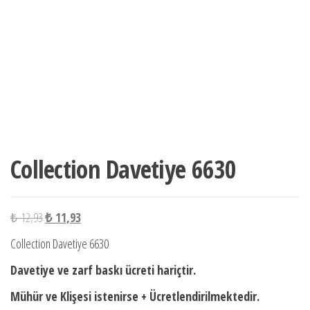
Collection Davetiye 6630
Orijinal
Şu
₺
12,93
₺
11,93
fiyat:
andaki
Collection Davetiye 6630
₺ 12,93.
fiyat:
Davetiye ve zarf baskı ücreti hariçtir.
₺ 11,93.
Mühür ve Klişesi istenirse + Ücretlendirilmektedir.