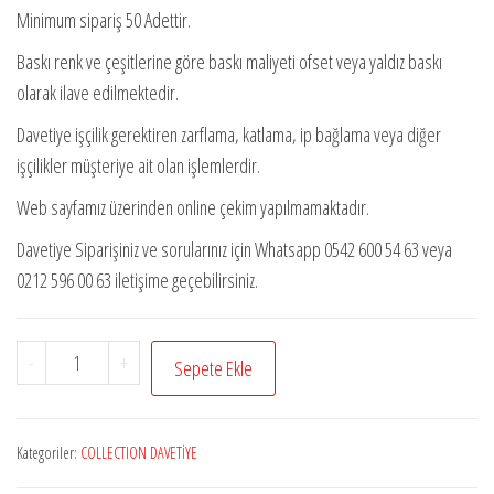
Minimum sipariş 50 Adettir.
Baskı renk ve çeşitlerine göre baskı maliyeti ofset veya yaldız baskı
olarak ilave edilmektedir.
Davetiye işçilik gerektiren zarflama, katlama, ip bağlama veya diğer
işçilikler müşteriye ait olan işlemlerdir.
Web sayfamız üzerinden online çekim yapılmamaktadır.
Davetiye Siparişiniz ve sorularınız için Whatsapp 0542 600 54 63 veya
0212 596 00 63 iletişime geçebilirsiniz.
Collection
-
+
Sepete Ekle
Davetiye
6630
adet
Kategoriler:
COLLECTION DAVETİYE