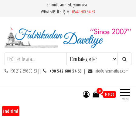
İçeriğe
En mutlu anınızda yanınızda…
atla
WHATSAPP İLETİŞİM :
0542 600 54 63
Fabrikadan Davetiye / 0212 596 00 63
En Mutlu Anınızda…
+90 212 596 00 63 ||
+90 542 600 54
63
||
info@arsenmatbaa.com
0
₺ 0,00
Menü
İndirim!